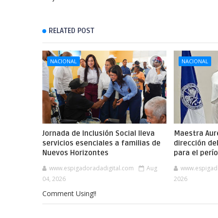
RELATED POST
NACIONAL
NACIONAL
Jornada de Inclusión Social lleva
Maestra Aure
servicios esenciales a familias de
dirección de
Nuevos Horizontes
para el per
www.espigadoradadigital.com
Aug
www.espigad
04, 2026
2026
Comment Using!!