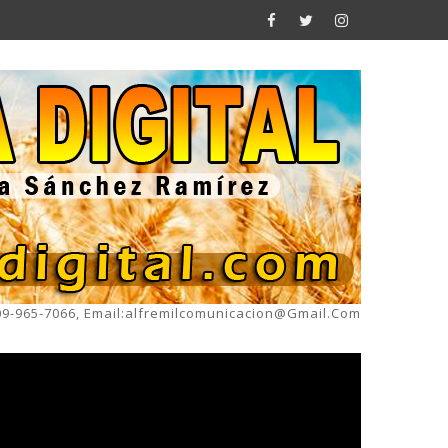
809-965-7066, Email:alfremilcomunicacion@gmail.com