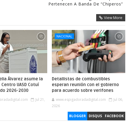
Pertenecen A Banda De “chiperos”
View More
NACIONAL
lia Álvarez asume la
Detallistas de combustibles
l Centro UASD Cotuí
esperan reunión con el gobierno
íodo 2026-2030
para acuerdo sobre verifones
oradadigital.com
Jul 21,
www.espigadoradadigital.com
Jul 06,
2026
BLOGGER
DISQUS
FACEBOOK