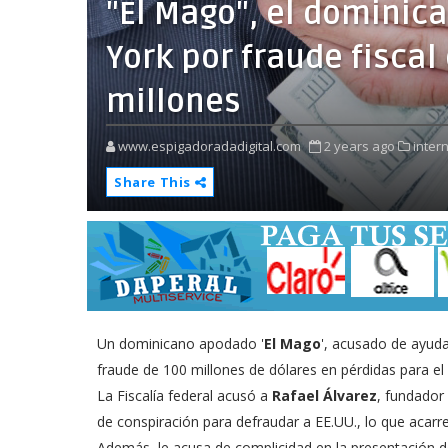
"El Mago", el dominic
York por fraude fisca
millones
www.espigadoradadigital.com
2 years ago
inter
Share This
Un dominicano apodado '
El Mago
', acusado de ayuda
fraude de 100 millones de dólares en pérdidas para el
La Fiscalía federal acusó a
Rafael Álvarez
, fundador
de conspiración para defraudar a EE.UU., lo que acar
Además, le acusa de complicidad en la presentación d