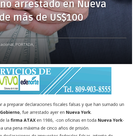
ano arrestado en Nueva
l de más de US$100
nacional,
PORTADA,
r a preparar declaraciones fiscales falsas y que han sumado un
Gobierno
, fue arrestado ayer en
Nueva York
.
 de la
firma ATAX
en 1986, -con oficinas en toda
Nueva York
-
rea una pena máxima de cinco años de prisión.
e declaraciones de impuestos federales falsas, intento de