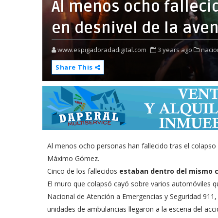
Al menos ocho falleci
en desnivel de la ave
www.espigadoradadigital.com
3 years ago
nacio
Share This
Al menos ocho personas han fallecido tras el colapso 
Máximo Gómez.
Cinco de los fallecidos
estaban dentro del mismo c
El muro que colapsó cayó sobre varios automóviles que 
Nacional de Atención a Emergencias y Seguridad 911,
unidades de ambulancias llegaron a la escena del acci