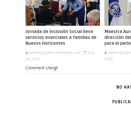
Jornada de Inclusión Social lleva
Maestra Aure
servicios esenciales a familias de
dirección de
Nuevos Horizontes
para el per
www.espigadoradadigital.com
Aug
www.espigad
04, 2026
2026
Comment Using!!
NO HA
PUBLIC