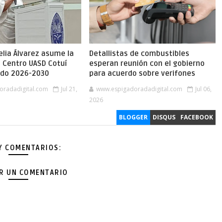
lia Álvarez asume la
Detallistas de combustibles
l Centro UASD Cotuí
esperan reunión con el gobierno
íodo 2026-2030
para acuerdo sobre verifones
oradadigital.com
Jul 21,
www.espigadoradadigital.com
Jul 06,
2026
BLOGGER
DISQUS
FACEBOOK
Y COMENTARIOS:
AR UN COMENTARIO