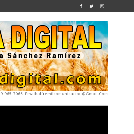
809-965-7066, Email:alfremilcomunicacion@gmail.com