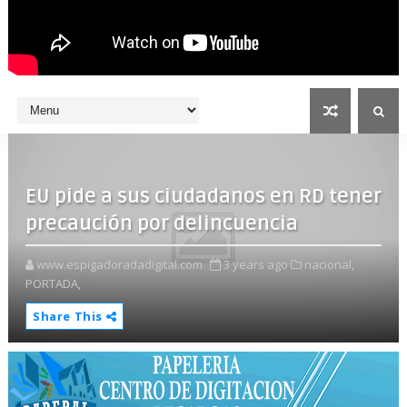
EU pide a sus ciudadanos en RD tener
precaución por delincuencia
www.espigadoradadigital.com
3 years ago
nacional,
PORTADA,
Share This