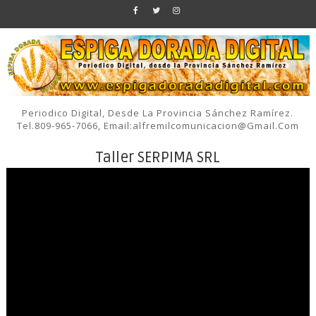
Periodico Digital, Desde La Provincia Sánchez Ramírez.
Tel.809-965-7066, Email:alfremilcomunicacion@gmail.com
Taller SERPIMA SRL