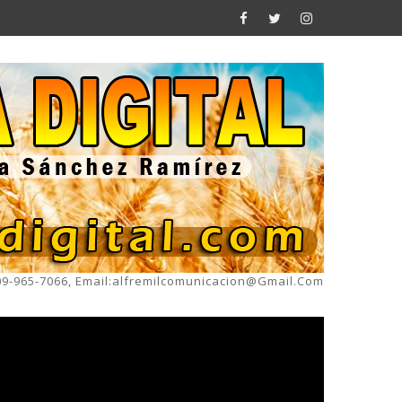
809-965-7066, Email:alfremilcomunicacion@gmail.com