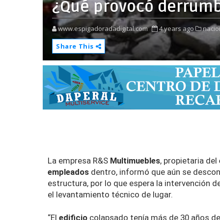
¿Qué provocó derrumbe
www.espigadoradadigital.com
4 years ago
nacio
Share This
La empresa R&S
Multimuebles
, propietaria del
empleados
dentro, informó que aún se descon
estructura, por lo que espera la intervención 
el levantamiento técnico de lugar.
“El
edificio
colapsado tenía más de 30 años de 