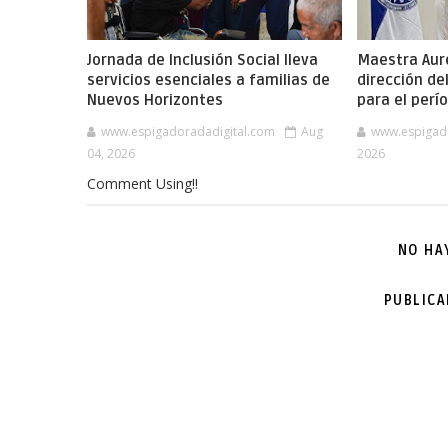
Jornada de Inclusión Social lleva
Maestra Aure
servicios esenciales a familias de
dirección de
Nuevos Horizontes
para el per
www.espigadoradadigital.com
Aug
www.espigad
04, 2026
2026
Comment Using!!
NO HA
PUBLIC