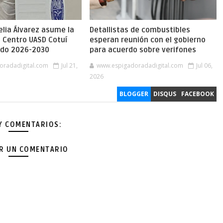
lia Álvarez asume la
Detallistas de combustibles
l Centro UASD Cotuí
esperan reunión con el gobierno
íodo 2026-2030
para acuerdo sobre verifones
oradadigital.com
Jul 21,
www.espigadoradadigital.com
Jul 06,
2026
BLOGGER
DISQUS
FACEBOOK
Y COMENTARIOS:
AR UN COMENTARIO