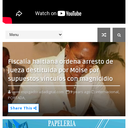
Fiscalía haitiana ordena arresto de
jueza destituida por Moise por
supuestos vínculos con magnicidio
www.espigadoradadigital.com
5 years ago
internacional,
PORTADA,
Share This