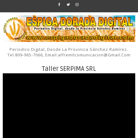
Periodico Digital, Desde La Provincia Sánchez Ramírez.
Tel.809-965-7066, Email:alfremilcomunicacion@gmail.com
Taller SERPIMA SRL