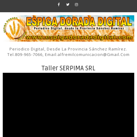
Periodico Digital, Desde La Provincia Sánchez Ramírez.
Tel.809-965-7066, Email:alfremilcomunicacion@gmail.com
Taller SERPIMA SRL