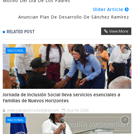
Motivo Del Día De Los Padres
Older Article
Anuncian Plan De Desarrollo De Sánchez Ramírez
View More
RELATED POST
NACIONAL
Jornada de Inclusión Social lleva servicios esenciales a
familias de Nuevos Horizontes
www.espigadoradadigital.com
Aug 04, 2026
NACIONAL