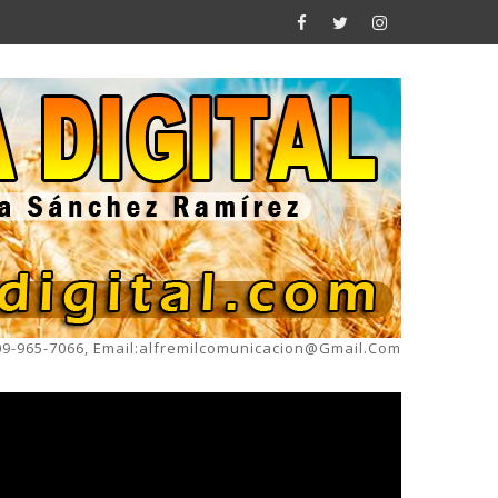
809-965-7066, Email:alfremilcomunicacion@gmail.com