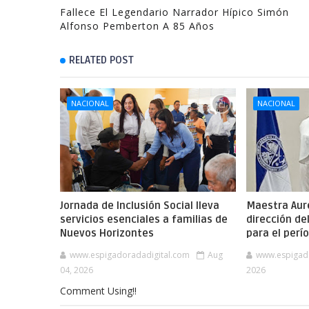
Fallece El Legendario Narrador Hípico Simón
Alfonso Pemberton A 85 Años
RELATED POST
NACIONAL
NACIONAL
Jornada de Inclusión Social lleva
Maestra Aure
servicios esenciales a familias de
dirección de
Nuevos Horizontes
para el per
www.espigadoradadigital.com
Aug
www.espigad
04, 2026
2026
Comment Using!!