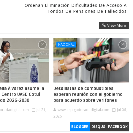
Ordenan Eliminación Dificultades De Acceso A
Fondos De Pensiones De Fallecidos
View More
NACIONAL
lia Álvarez asume la
Detallistas de combustibles
l Centro UASD Cotuí
esperan reunión con el gobierno
íodo 2026-2030
para acuerdo sobre verifones
oradadigital.com
Jul 21,
www.espigadoradadigital.com
Jul 06,
2026
BLOGGER
DISQUS
FACEBOOK