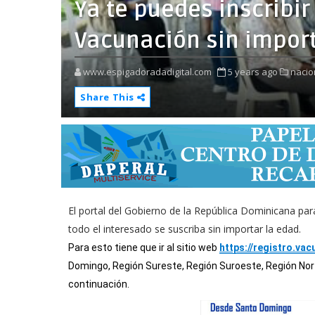
Ya te puedes inscribir
Vacunación sin import
www.espigadoradadigital.com
5 years ago
nacio
Share This
El portal del Gobierno de la República Dominicana para
todo el interesado se suscriba sin importar la edad.
Para esto tiene que ir al sitio web
https://registro.va
Domingo, Región Sureste, Región Suroeste, Región Norte
continuación.