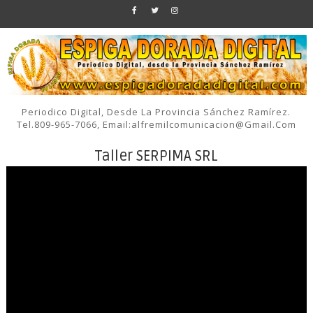
Periodico Digital, Desde La Provincia Sánchez Ramírez.
Tel.809-965-7066, Email:alfremilcomunicacion@gmail.com
Taller SERPIMA SRL