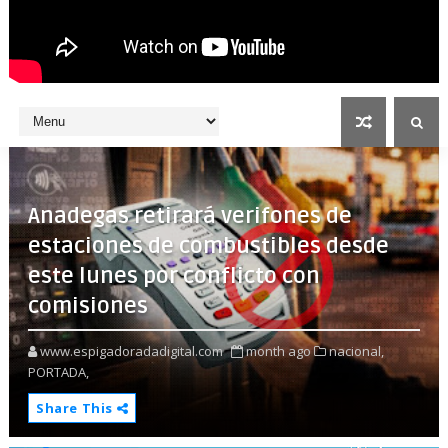
Anadegas retirará verifones de
estaciones de combustibles desde
este lunes por conflicto con
comisiones
www.espigadoradadigital.com
month ago
nacional,
PORTADA,
Share This