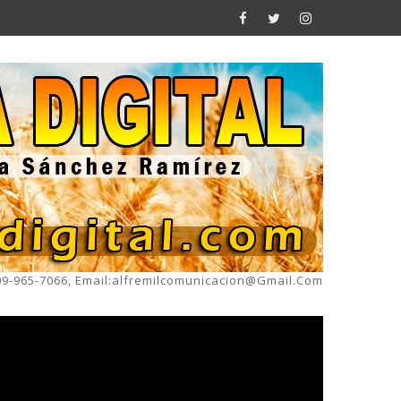
809-965-7066, Email:alfremilcomunicacion@gmail.com