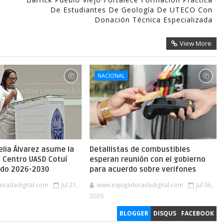
De Estudiantes De Geología De UTECO Con
Donación Técnica Especializada
View More
NACIONAL
lia Álvarez asume la
Detallistas de combustibles
l Centro UASD Cotuí
esperan reunión con el gobierno
íodo 2026-2030
para acuerdo sobre verifones
oradadigital.com
Jul 21,
www.espigadoradadigital.com
Jul 06,
2026
BLOGGER
DISQUS
FACEBOOK