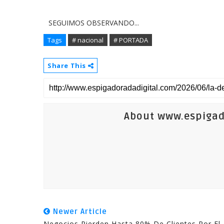
SEGUIMOS OBSERVANDO...
Tags
# nacional
# PORTADA
Share This
About www.espigad
Newer Article
Negocios Pierden Hasta 80% De Clientes Por El