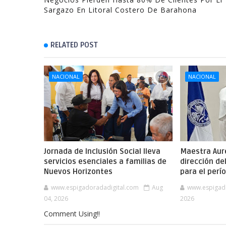
Sargazo En Litoral Costero De Barahona
RELATED POST
NACIONAL
NACIONAL
Jornada de Inclusión Social lleva
Maestra Aure
servicios esenciales a familias de
dirección de
Nuevos Horizontes
para el per
www.espigadoradadigital.com
Aug
www.espigad
04, 2026
2026
Comment Using!!