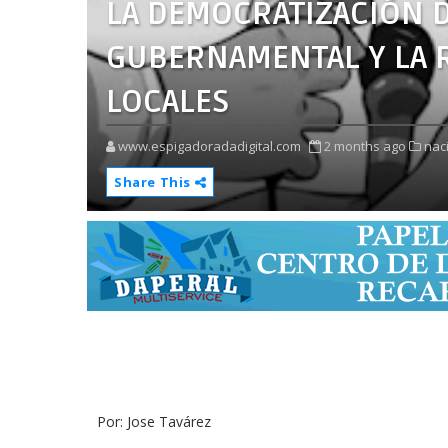
LA DEMOCRATIZACIÓN D
GUBERNAMENTAL Y LA R
LOCALES
www.espigadoradadigital.com
2 months ago
nac
Share This
Por: Jose Tavárez