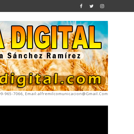
809-965-7066, Email:alfremilcomunicacion@gmail.com