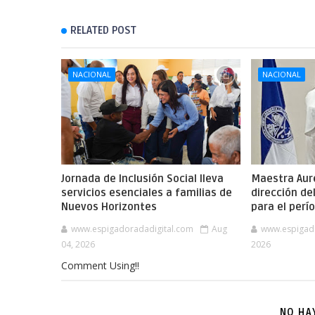
RELATED POST
NACIONAL
NACIONAL
Jornada de Inclusión Social lleva
Maestra Aure
servicios esenciales a familias de
dirección de
Nuevos Horizontes
para el per
www.espigadoradadigital.com
Aug
www.espigad
04, 2026
2026
Comment Using!!
NO HA