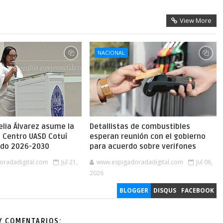
View More
NACIONAL
lia Álvarez asume la
Detallistas de combustibles
l Centro UASD Cotuí
esperan reunión con el gobierno
íodo 2026-2030
para acuerdo sobre verifones
oradadigital.com
Jul 21,
www.espigadoradadigital.com
Jul 06,
2026
BLOGGER
DISQUS
FACEBOOK
Y COMENTARIOS: