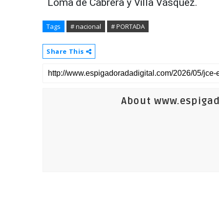
Loma de Cabrera y Villa Vásquez.
Tags
# nacional
# PORTADA
Share This
About www.espigad